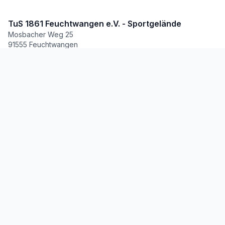
TuS 1861 Feuchtwangen e.V. - Sportgelände
Mosbacher Weg 25
91555 Feuchtwangen
fussball@tus-feuchtwangen.de
Fussball
Herren
Junioren
Probetraining
Teams & Trainingszeiten
Links & Social Media
BFV Vereinsprofil
Instagram Jugend