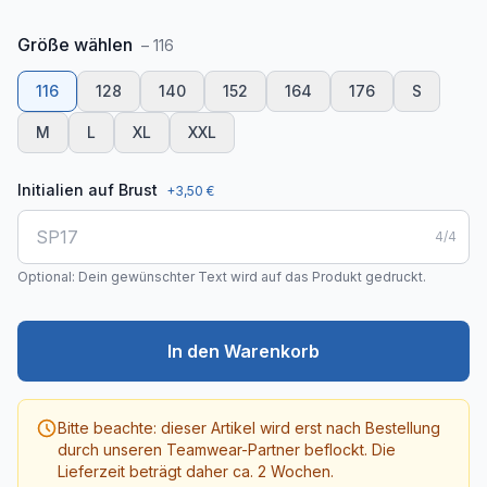
Größe
wählen
–
116
116
128
140
152
164
176
S
M
L
XL
XXL
Initialien auf Brust
+
3,50 €
4
/
4
Optional: Dein gewünschter Text wird auf das Produkt gedruckt.
In den Warenkorb
Bitte beachte: dieser Artikel wird erst nach Bestellung
durch unseren Teamwear-Partner beflockt. Die
Lieferzeit beträgt daher ca. 2 Wochen.