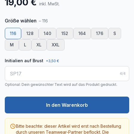
19,00 €
inkl. MwSt.
Größe
wählen
–
116
116
128
140
152
164
176
S
M
L
XL
XXL
Initialien auf Brust
+
3,50 €
4
/
4
Optional: Dein gewünschter Text wird auf das Produkt gedruckt.
In den Warenkorb
Bitte beachte: dieser Artikel wird erst nach Bestellung
durch unseren Teamwear-Partner beflockt. Die